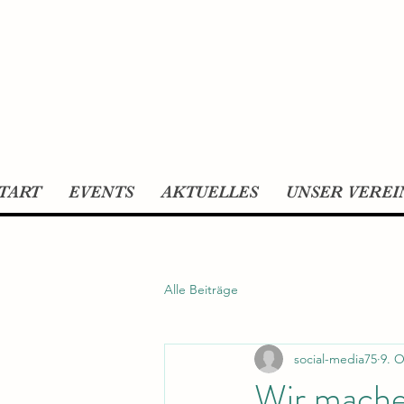
TART
EVENTS
AKTUELLES
UNSER VEREI
Alle Beiträge
social-media75
9. O
Wir machen